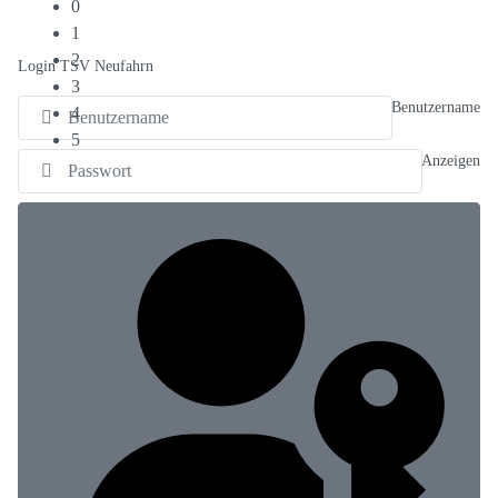
0
1
2
Login TSV Neufahrn
3
Benutzername
4
5
Anzeigen