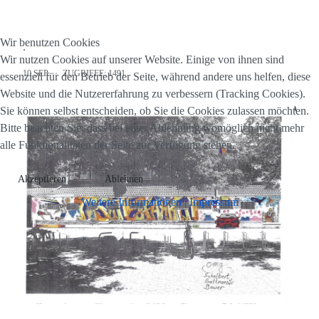
Wir benutzen Cookies
.
Wir nutzen Cookies auf unserer Website. Einige von ihnen sind
10.SEP.
ZUGRIFFE: 1491
essenziell für den Betrieb der Seite, während andere uns helfen, diese
Website und die Nutzererfahrung zu verbessern (Tracking Cookies).
Sie können selbst entscheiden, ob Sie die Cookies zulassen möchten.
Bitte beachten Sie, dass bei einer Ablehnung womöglich nicht mehr
alle Funktionalitäten der Seite zur Verfügung stehen.
Akzeptieren
Ablehnen
Weitere Informationen
|
Impressum