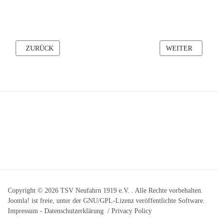
VORHERIGER BEITRAG: TSV WEIHNACHTSSHOW IN DER PRE
NÄCHSTER BEI
ZURÜCK
WEITER
Copyright © 2026 TSV Neufahrn 1919 e.V. . Alle Rechte vorbehalten.
Joomla!
ist freie, unter der
GNU/GPL-Lizenz
veröffentlichte Software.
Graffiti
Impressum
-
Datenschutzerklärung / Privacy Policy
Ein voller Erfolg