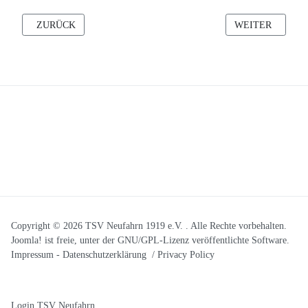
VORHERIGER BEITRAG: KÜNDIGUNG
NÄCHSTER BEIT
ZURÜCK
WEITER
Copyright © 2026 TSV Neufahrn 1919 e.V. . Alle Rechte vorbehalten.
Joomla!
ist freie, unter der
GNU/GPL-Lizenz
veröffentlichte Software.
Impressum
-
Datenschutzerklärung / Privacy Policy
Login TSV Neufahrn