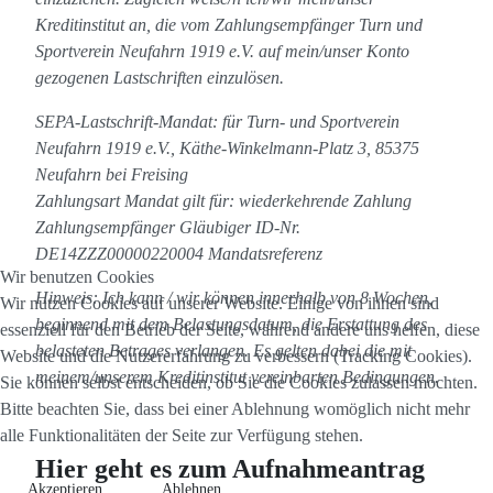
Kreditinstitut an, die vom Zahlungsempfänger Turn und
Sportverein Neufahrn 1919 e.V. auf mein/unser Konto
gezogenen Lastschriften einzulösen.
SEPA-Lastschrift-Mandat: für Turn- und Sportverein
Neufahrn 1919 e.V., Käthe-Winkelmann-Platz 3, 85375
Neufahrn bei Freising
Zahlungsart Mandat gilt für: wiederkehrende Zahlung
Zahlungsempfänger Gläubiger ID-Nr.
DE14ZZZ00000220004 Mandatsreferenz
Wir benutzen Cookies
Hinweis: Ich kann / wir können innerhalb von 8 Wochen,
Wir nutzen Cookies auf unserer Website. Einige von ihnen sind
beginnend mit dem Belastungsdatum, die Erstattung des
essenziell für den Betrieb der Seite, während andere uns helfen, diese
belasteten Betrages verlangen. Es gelten dabei die mit
Website und die Nutzererfahrung zu verbessern (Tracking Cookies).
meinem/unserem Kreditinstitut vereinbarten Bedingungen.
Sie können selbst entscheiden, ob Sie die Cookies zulassen möchten.
Bitte beachten Sie, dass bei einer Ablehnung womöglich nicht mehr
alle Funktionalitäten der Seite zur Verfügung stehen.
Hier geht es zum Aufnahmeantrag
Akzeptieren
Ablehnen