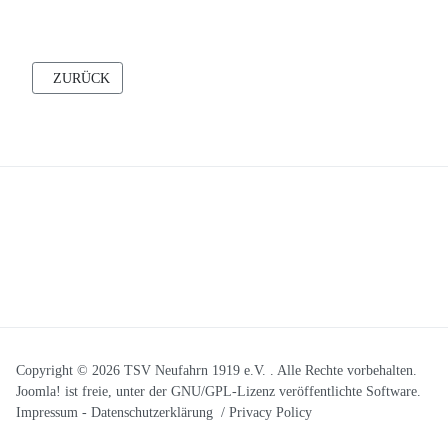
VORHERIGER BEITRAG: SPORT IST UNSERE LEIDENSCHAFT
ZURÜCK
Copyright © 2026 TSV Neufahrn 1919 e.V. . Alle Rechte vorbehalten.
Joomla!
ist freie, unter der
GNU/GPL-Lizenz
veröffentlichte Software.
Impressum
-
Datenschutzerklärung / Privacy Policy