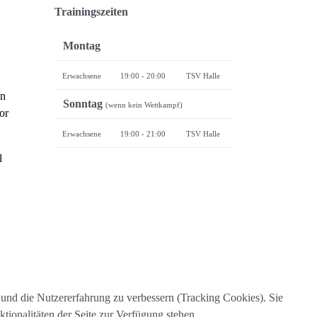
Trainingszeiten
Montag
Erwachsene
19:0
0 - 20:00
TSV Halle
en
Sonntag
(wenn kein Wettkampf)
or
Erwachsene
19:00 - 21:00
TSV Halle
l
e und die Nutzererfahrung zu verbessern (Tracking Cookies). Sie
tionalitäten der Seite zur Verfügung stehen.