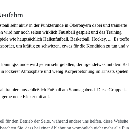
Neufahrn
tball sehr aktiv in der Punkterunde in Oberbayern dabei und trainierte
n wird nur noch selten wirklich Faustball gespielt und das Training
iele wie hauptsächlich Hallenfußball, Basketball, Hockey, ... Es treff
portler, um kräftig zu schwitzen, etwas für die Kondition zu tun und v
Trainingsstunde wird jedem sehr gefallen, der irgendetwas mit dem Bal
, in lockerer Atmosphäre und wenig Körperbetonung im Einsatz spielen
ll trainiert ausschließlich Fußball am Sonntagabend. Diese Gruppe ist
 gerne neue Kicker mit auf.
ell für den Betrieb der Seite, während andere uns helfen, diese Websit
 beachten Sie, dass bei einer Ablehnung womöglich nicht mehr alle Funk