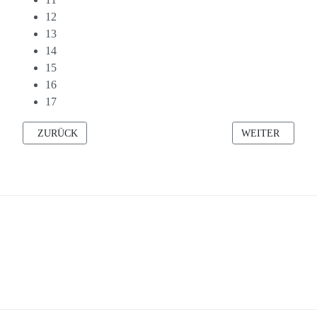
12
13
14
15
16
17
VORHERIGER BEITRAG: DACHBODEN-WORKOUT: HEUTE M
NÄCHSTER BEIT
ZURÜCK
WEITER