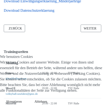
Download Einwilligungserklaerung_Minderjaehrige
Download Datenschutzerklaerung
VORHERIGER BEITRAG: AUFSTIEG NACH PACKENDER RELEGA
NÄCHSTER B
ZURÜCK
WEITER
Trainingszeiten
Wir benutzen Cookies
Wir nutzen Cookies auf unserer Website. Einige von ihnen sind
Montag
essenziell für den Betrieb der Seite, während andere uns helfen, diese
Website und die Nutzererfahrung zu verbessern (Tracking Cookies).
Damen
16:30 - 19:00
TSV Halle
Sie können selbst entscheiden, ob Sie die Cookies zulassen möchten.
alina@kallinger.net
Bitte beachten Sie, dass bei einer Ablehnung womöglich nicht mehr
Mixed II
20:00 - 22:00
TSV Halle
alle Funktionalitäten der Seite zur Verfügung stehen.
volleyball-neufahrn@gmx.de
Akzeptieren
Ablehnen
Mixed III
20:00 - 22:00
TSV Halle