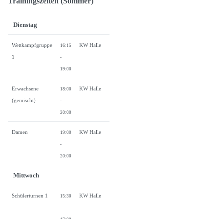
Trainingszeiten (Sommer)
Dienstag
Wettkampfgruppe
KW Halle
16:15
1
-
19:00
Erwachsene
KW Halle
18:00
(gemischt)
-
20:00
Damen
KW Halle
19:00
-
20:00
Mittwoch
Schülerturnen 1
KW Halle
15:30
-