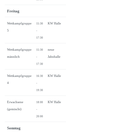
Freitag
Wettkampfgruppe
KW Halle
15:30
5
-
17:30
Wettkampfgruppe
neue
15:30
männlich
Jahnhalle
-
17:30
Wettkampfgruppe
KW Halle
16:30
4
-
19:30
Erwachsene
KW Halle
18:00
(gemischt)
-
20:00
Sonntag