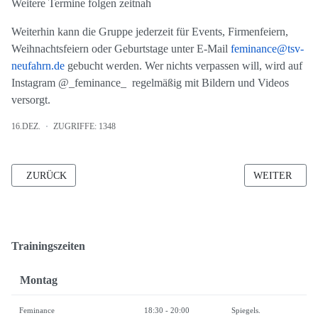
Weitere Termine folgen zeitnah
Weiterhin kann die Gruppe jederzeit für Events, Firmenfeiern,
Weihnachtsfeiern oder Geburtstage unter E-Mail
feminance@tsv-
neufahrn.de
gebucht werden. Wer nichts verpassen will, wird auf
Instagram @_feminance_ regelmäßig mit Bildern und Videos
versorgt.
16.DEZ.
ZUGRIFFE: 1348
VORHERIGER BEITRAG: BALLET IN DER ABTEILUNG TANZEN 
NÄCHSTER BE
ZURÜCK
WEITER
Trainingszeiten
Montag
Feminance
18:30 - 20:00
Spiegels.