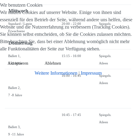
Wir benutzen Cookies
Mittwoch
Wir nutzen Cookies auf unserer Website. Einige von ihnen sind
essenziell für den Betrieb der Seite, während andere uns helfen, diese
Standard / Latein
20:00 - 22:00
Spiegels.
Website und die Nutzererfahrung zu verbessern (Tracking Cookies).
Erwachsene
Sie können selbst entscheiden, ob Sie die Cookies zulassen möchten.
Bitte beachten Sie, dass bei einer Ablehnung womöglich nicht mehr
Donnerstag
alle Funktionalitäten der Seite zur Verfügung stehen.
Ballett 1,
15:15 - 16:00
Spiegels.
Akzeptieren
Ablehnen
5 -6 Jahre
Aileen
Weitere Informationen
|
Impressum
16:00 - 16:45
Spiegels.
Aileen
Ballett 2,
7 -8 Jahre
16:45 - 17:45
Spiegels.
Aileen
Ballett 3,
9 -11 Jahre