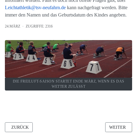
informiert worden. Falls es doch noch offene Fragen gibt, über
Leichtathletik@tsv-neufahrn.de
kann nachgefragt werden. Bitte
immer den Namen und das Geburtsdatum des Kindes angeben.
24.MÄRZ
ZUGRIFFE: 2316
DIE FREILUFT-SAISON STARTET ENDE MÄRZ, WENN ES DAS
WETTER ZULÄSST
VORHERIGER BEITRAG: ERFOLGREICHER LEICHATHLETIK-M
NÄCHSTER BE
ZURÜCK
WEITER