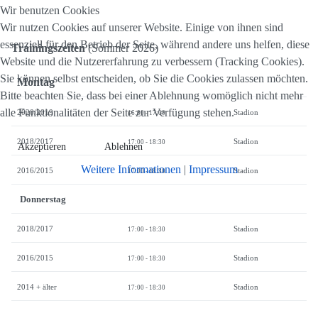
Wir benutzen Cookies
Wir nutzen Cookies auf unserer Website. Einige von ihnen sind
essenziell für den Betrieb der Seite, während andere uns helfen, diese
Trainingszeiten
(Sommer 2026)
Website und die Nutzererfahrung zu verbessern (Tracking Cookies).
Sie können selbst entscheiden, ob Sie die Cookies zulassen möchten.
Montag
Bitte beachten Sie, dass bei einer Ablehnung womöglich nicht mehr
alle Funktionalitäten der Seite zur Verfügung stehen.
2020/2019
Stadion
16:00 - 17:00
2018/2017
Stadion
17:00 - 18:30
Akzeptieren
Ablehnen
Weitere Informationen
|
Impressum
2016/2015
Stadion
17:00 - 18:30
Donnerstag
2018/2017
Stadion
17:00 - 18:30
2016/2015
Stadion
17:00 - 18:30
2014 + älter
Stadion
17:00 - 18:30