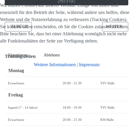
(PRÜFER)
Wir nutzen Cookies auf unserer Website. Einige von ihnen sind
essenziell für den Betrieb der Seite, während andere uns helfen, diese
Website und die Nutzererfahrung zu verbessern (Tracking Cookies).
Sie können selbst entscheiden, ob Sie die Cookies zulassen möchten.
VORHERIGER BEITRAG: BESONDERE EHRUNG FÜR WOLFGANG
NÄCHSTER BE
ZURÜCK
WEITER
Bitte beachten Sie, dass bei einer Ablehnung womöglich nicht mehr
alle Funktionalitäten der Seite zur Verfügung stehen.
Akzeptieren
Ablehnen
Trainingszeiten
Weitere Informationen
|
Impressum
Montag
Erwachsene
20:00 - 21:30
TSV Halle
Freitag
Jugend
(7 - 14 Jahre)
18:00 - 19:30
TSV Halle
Erwachsene
20:00 - 21:30
KW-Halle