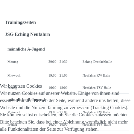
Trainingszeiten
JSG Eching Neufahrn
männliche A-Jugend
Montag
20:00 - 21:30
Eching Dreifachhalle
Mittwoch
19:00 - 21:00
Neufahrn KW Halle
Wir benutzen Cookies
Freitag
16:00 - 18:00
Neufahrn TSV Halle
Wir nutzen Cookies auf unserer Website. Einige von ihnen sind
männliche B-Jugend
essenziell für den Betrieb der Seite, während andere uns helfen, diese
Website und die Nutzererfahrung zu verbessern (Tracking Cookies).
Mittwoch
19:00 - 21:00
Neufahrn KW Halle
Sie können selbst entscheiden, ob Sie die Cookies zulassen möchten.
Bitte beachten Sie, dass bei einer Ablehnung womöglich nicht mehr
Freitag
16:00 - 18:00
Neufahrn TSV Halle
alle Funktionalitäten der Seite zur Verfügung stehen.