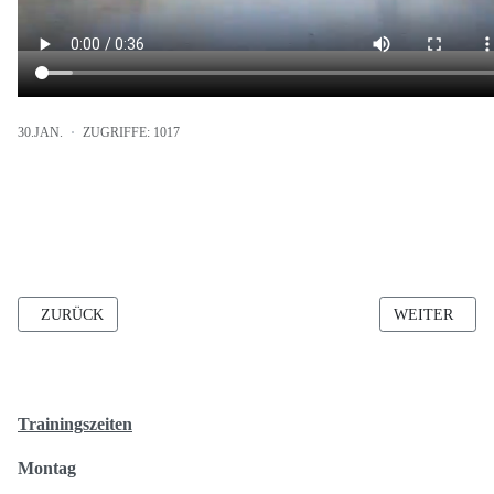
30.JAN.
ZUGRIFFE: 1017
VORHERIGER BEITRAG: "FIT & GESUND" DURCH DIE WOCHE
NÄCHSTER BE
ZURÜCK
WEITER
Trainingszeiten
Montag