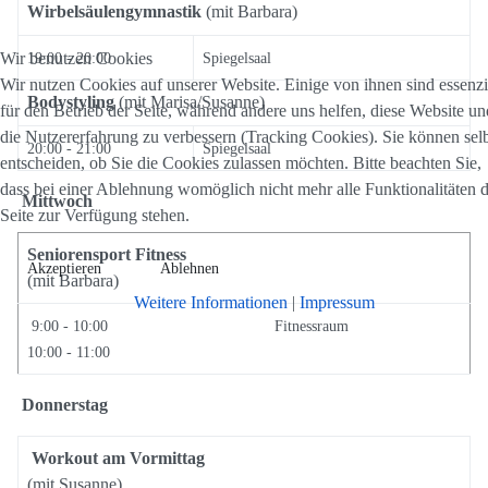
Wirbelsäulengymnastik
(mit Barbara)
Wir benutzen Cookies
19:00 - 20:00
Spiegelsaal
Wir nutzen Cookies auf unserer Website. Einige von ihnen sind essenzi
Bodystyling
(mit Marisa/Susanne)
für den Betrieb der Seite, während andere uns helfen, diese Website un
die Nutzererfahrung zu verbessern (Tracking Cookies). Sie können sel
20:00 - 21:00
Spiegelsaal
entscheiden, ob Sie die Cookies zulassen möchten. Bitte beachten Sie,
dass bei einer Ablehnung womöglich nicht mehr alle Funktionalitäten 
Mittwoch
Seite zur Verfügung stehen.
Seniorensport Fitness
Akzeptieren
Ablehnen
(mit Barbara)
Weitere Informationen
|
Impressum
9:00 - 10:00
Fitnessraum
10:00 - 11:00
Donnerstag
Workout am Vormittag
(mit Susanne)