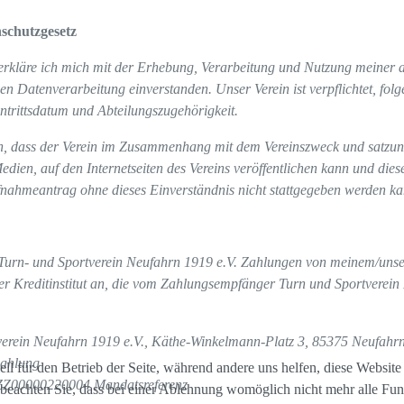
schutzgesetz
 erkläre ich mich mit der Erhebung, Verarbeitung und Nutzung meine
en Datenverarbeitung einverstanden. Unser Verein ist verpflichtet, fo
ntrittsdatum und Abteilungszugehörigkeit.
en, dass der Verein im Zusammenhang mit dem Vereinszweck und satzu
Medien, auf den Internetseiten des Vereins veröffentlichen kann und die
ufnahmeantrag ohne dieses Einverständnis nicht stattgegeben werden k
urn- und Sportverein Neufahrn 1919 e.V. Zahlungen von meinem/unser
ser Kreditinstitut an, die vom Zahlungsempfänger Turn und Sportverei
verein Neufahrn 1919 e.V., Käthe-Winkelmann-Platz 3, 85375 Neufahrn
Zahlung
ell für den Betrieb der Seite, während andere uns helfen, diese Websit
ZZ00000220004 Mandatsreferenz
 beachten Sie, dass bei einer Ablehnung womöglich nicht mehr alle Funk