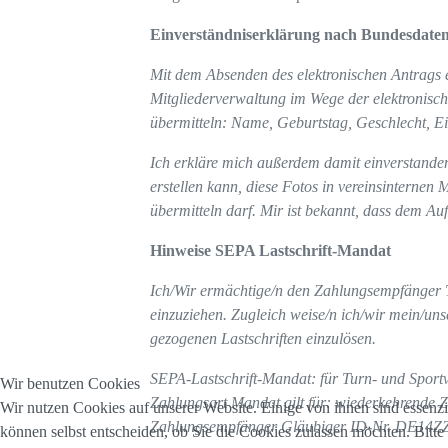
Einverständniserklärung nach Bundesdaten
Mit dem Absenden des elektronischen Antrags
Mitgliederverwaltung im Wege der elektronisch
übermitteln: Name, Geburtstag, Geschlecht, Ei
Ich erkläre mich außerdem damit einverstand
erstellen kann, diese Fotos in vereinsinternen 
übermitteln darf. Mir ist bekannt, dass dem A
Hinweise SEPA Lastschrift-Mandat
Ich/Wir ermächtige/n den Zahlungsempfänger T
einzuziehen. Zugleich weise/n ich/wir mein/un
gezogenen Lastschriften einzulösen.
SEPA-Lastschrift-Mandat: für Turn- und Sport
Wir benutzen Cookies
Zahlungsart Mandat gilt für: wiederkehrende 
Wir nutzen Cookies auf unserer Website. Einige von ihnen sind essenzi
Zahlungsempfänger Gläubiger ID-Nr. DE14Z
können selbst entscheiden, ob Sie die Cookies zulassen möchten. Bitte