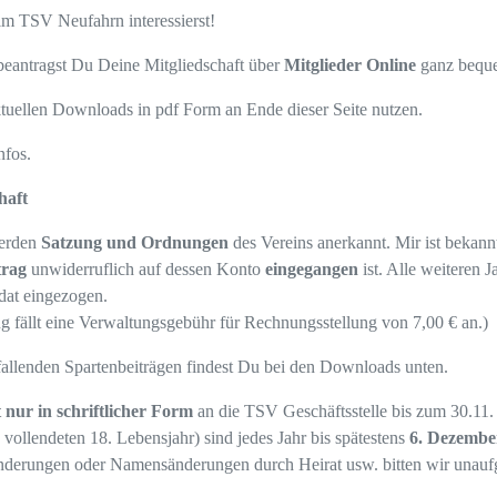
im TSV Neufahrn interessierst!
beantragst Du Deine Mitgliedschaft über
Mitglieder Online
ganz bequ
tuellen Downloads in pdf Form an Ende dieser Seite nutzen.
nfos.
haft
werden
Satzung und Ordnungen
des Vereins anerkannt. Mir ist bekan
trag
unwiderruflich auf dessen Konto
eingegangen
ist. Alle weiteren J
dat eingezogen.
g fällt eine Verwaltungsgebühr für Rechnungsstellung von 7,00 € an.)
fallenden Spartenbeiträgen findest Du bei den Downloads unten.
 nur in schriftlicher Form
an die TSV Geschäftsstelle bis zum 30.11.
 vollendeten 18. Lebensjahr) sind jedes Jahr bis spätestens
6. Dezemb
rungen oder Namensänderungen durch Heirat usw. bitten wir unaufgef